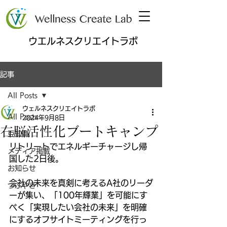
ウエルネスクリエイトラボ
記事
All Posts
ウェルネスクリエイトラボ
All Posts
2024年9月8日
右脳活性化ブートキャンプ
豆知識
リトリートでエネルギーチャージし帰
メディア掲載
国した2日後。
お知らせ
会社の未来を真剣に考えるA社のリーダ
つぶやき
ーが集い、「100年輝業」を可能にす
べく「実現したい会社の未来」を明確
にするオフサイトミーティングを行っ